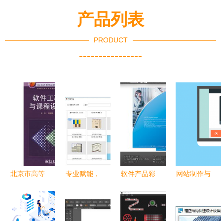
产品列表
PRODUCT
----------------
北京市高等
专业赋能，
软件产品彩
网站制作与
教育精品教
智造未来
页设计与封
软件设计
材立项项目
——100%
套制作 从
从入门到精
《软件工程
支持全屋定
概念到成品
通的实用指