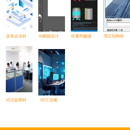
实验与课程
制的设计拆
的全流程指
南
设计指导
单软件解决
南
软件设计制
方案
作》解析与
蓝色企业科
AI赋能设计
轻量而敏捷
理正结构快
实践路径
技网页与小
革新 软件
ConPipe
速设计软件
程序APP系
中的格子旗
Studio
提升工程设
统软件的设
艺术创作
2022工业
计效率的利
计与制作
组态软件UI
器
设计工具探
析
武汉益模科
3D工业建
技股份有限
模软件企业
公司 软件
推荐榜 专
设计与制作
业软件设计