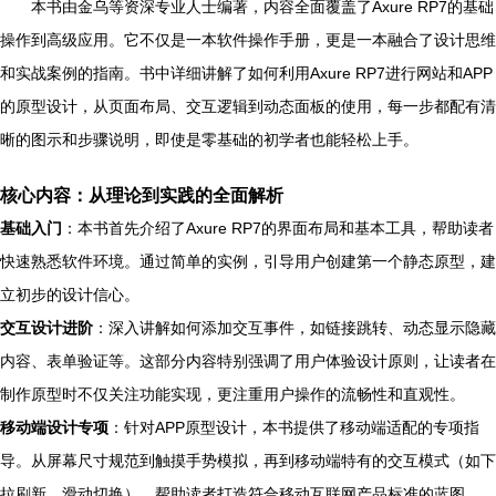
本书由金乌等资深专业人士编著，内容全面覆盖了Axure RP7的基础
操作到高级应用。它不仅是一本软件操作手册，更是一本融合了设计思维
和实战案例的指南。书中详细讲解了如何利用Axure RP7进行网站和APP
的原型设计，从页面布局、交互逻辑到动态面板的使用，每一步都配有清
晰的图示和步骤说明，即使是零基础的初学者也能轻松上手。
核心内容：从理论到实践的全面解析
基础入门
：本书首先介绍了Axure RP7的界面布局和基本工具，帮助读者
快速熟悉软件环境。通过简单的实例，引导用户创建第一个静态原型，建
立初步的设计信心。
交互设计进阶
：深入讲解如何添加交互事件，如链接跳转、动态显示隐藏
内容、表单验证等。这部分内容特别强调了用户体验设计原则，让读者在
制作原型时不仅关注功能实现，更注重用户操作的流畅性和直观性。
移动端设计专项
：针对APP原型设计，本书提供了移动端适配的专项指
导。从屏幕尺寸规范到触摸手势模拟，再到移动端特有的交互模式（如下
拉刷新、滑动切换），帮助读者打造符合移动互联网产品标准的蓝图。